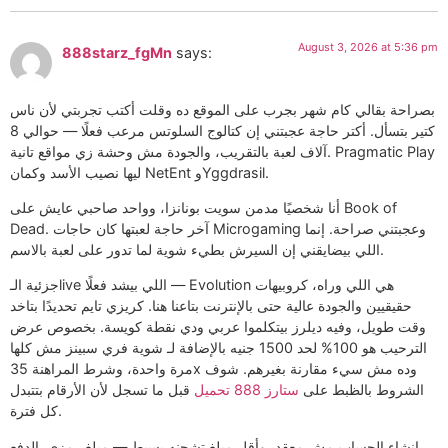
August 3, 2026 at 5:36 pm
888starz_fgMn
says:
بصراحة بقالي كام شهر بجرب على الموقع ده وقلت أكتب تجربتي لأن ناس
كتير بتسأل. أكتر حاجة عجبتني إن كتالوج السلوتس مرعب فعلًا — حوالي 8
آلاف لعبة بالتقريب، والجودة مش وحشة زي مواقع تانية. Pragmatic Play
ليها نصيب الأسد وكمان NetEnt وYggdrasil.
أنا شخصيًا مدمن سويت بونانزا، وواحد صاحبي عايش على Book of
Dead. آخر حاجة لعبتها كان حاجات Microgaming وعجبتني صراحة. إنما
اللي بيضايقني إن السيرش بطيء شوية لما تدور على لعبة بالاسم.
جزئية الـlive اللي بيشد فعلًا — Evolution هي اللي وراه، كروبيهات
حقيقيين والجودة عالية حتى بالإنترنت بتاعنا هنا. كريزي تايم تحديدًا بتاخد
وقت طويل، وفيه ديلرز بيتكلموا عربي ودي نقطة كويسة. بخصوص عرض
الترحيب هو 100% لحد 1500 جنيه بالإضافة لـ شوية فري سبينز مش كلها
مرة واحدة، وشرط المراهنة 35x وده مش سيء مقارنة بغيرهم. شوف
الشروط بالظبط على
ستارز 888 تحميل
قبل ما تسجل لأن الأرقام بتتبدل
كل فترة.
إنشاء الحساب مش معقد، وأقل مبلغ تشحنه بسيط — مبلغ رمزي. الدفع