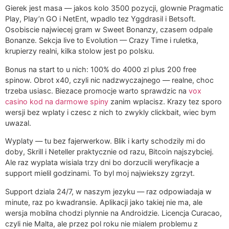
Gierek jest masa — jakos kolo 3500 pozycji, glownie Pragmatic
Play, Play’n GO i NetEnt, wpadlo tez Yggdrasil i Betsoft.
Osobiscie najwiecej gram w Sweet Bonanzy, czasem odpale
Bonanze. Sekcja live to Evolution — Crazy Time i ruletka,
krupierzy realni, kilka stolow jest po polsku.
Bonus na start to u nich: 100% do 4000 zl plus 200 free
spinow. Obrot x40, czyli nic nadzwyczajnego — realne, choc
trzeba usiasc. Biezace promocje warto sprawdzic na
vox
casino kod na darmowe spiny
zanim wplacisz. Krazy tez sporo
wersji bez wplaty i czesc z nich to zwykly clickbait, wiec bym
uwazal.
Wyplaty — tu bez fajerwerkow. Blik i karty schodzily mi do
doby, Skrill i Neteller praktycznie od razu, Bitcoin najszybciej.
Ale raz wyplata wisiala trzy dni bo dorzucili weryfikacje a
support mielil godzinami. To byl moj najwiekszy zgrzyt.
Support dziala 24/7, w naszym jezyku — raz odpowiadaja w
minute, raz po kwadransie. Aplikacji jako takiej nie ma, ale
wersja mobilna chodzi plynnie na Androidzie. Licencja Curacao,
czyli nie Malta, ale przez pol roku nie mialem problemu z