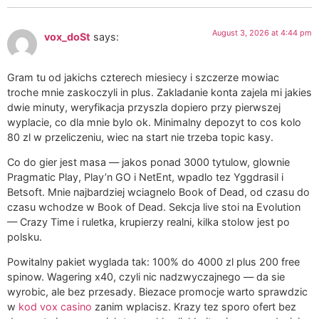
August 3, 2026 at 4:44 pm
vox_doSt
says:
Gram tu od jakichs czterech miesiecy i szczerze mowiac
troche mnie zaskoczyli in plus. Zakladanie konta zajela mi jakies
dwie minuty, weryfikacja przyszla dopiero przy pierwszej
wyplacie, co dla mnie bylo ok. Minimalny depozyt to cos kolo
80 zl w przeliczeniu, wiec na start nie trzeba topic kasy.
Co do gier jest masa — jakos ponad 3000 tytulow, glownie
Pragmatic Play, Play’n GO i NetEnt, wpadlo tez Yggdrasil i
Betsoft. Mnie najbardziej wciagnelo Book of Dead, od czasu do
czasu wchodze w Book of Dead. Sekcja live stoi na Evolution
— Crazy Time i ruletka, krupierzy realni, kilka stolow jest po
polsku.
Powitalny pakiet wyglada tak: 100% do 4000 zl plus 200 free
spinow. Wagering x40, czyli nic nadzwyczajnego — da sie
wyrobic, ale bez przesady. Biezace promocje warto sprawdzic
w
kod vox casino
zanim wplacisz. Krazy tez sporo ofert bez