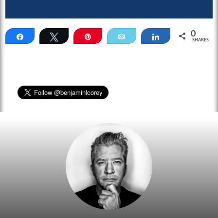
0
Share
Tweet
Pin
Email
Share
SHARES