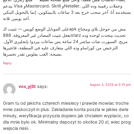
بيدعم Visa وMastercard، Skrill وNeteller، وعملات رقمية وده اللي
بستخدمه أنا. آخر سحب خرج بعد 3 ساعات بالـبيتكوين، إنما بالتحويل البنكي
أخد يومين تلاتة.
على الموبايل الوضع كويس — تثبيت الـapk مش من جوجل بلاي ومحتاج
تفعل تثبيت المصادر غير المعروفة. 888starz تحديث بيتحدث لوحده وده
مريح. السبورت شات مباشر 24 ساعة بس ساعات بيردوا بإنجليزي الأول.
الترخيص من كوراساو وده اللي متعارف عليه في المنطقة، فاعتبرها
نصيحة: العب بفلوس تقدر تخسرها.
Reply
August 3, 2026 at 5:15 pm
vox_yjSt
says:
Gram tu od jakichs czterech miesiecy i prawde mowiac troche
mnie zaskoczyli in plus. Zakladanie konta poszla w jakies dwie
minuty, weryfikacja przyszla dopiero jak chcialem wyplacic, co
dla mnie bylo ok. Minimalny depozyt to okolice 20 zl, wiec prog
wejscia niski.