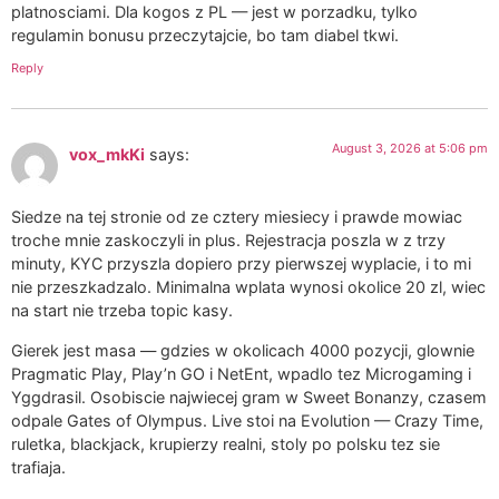
platnosciami. Dla kogos z PL — jest w porzadku, tylko
regulamin bonusu przeczytajcie, bo tam diabel tkwi.
Reply
August 3, 2026 at 5:06 pm
vox_mkKi
says:
Siedze na tej stronie od ze cztery miesiecy i prawde mowiac
troche mnie zaskoczyli in plus. Rejestracja poszla w z trzy
minuty, KYC przyszla dopiero przy pierwszej wyplacie, i to mi
nie przeszkadzalo. Minimalna wplata wynosi okolice 20 zl, wiec
na start nie trzeba topic kasy.
Gierek jest masa — gdzies w okolicach 4000 pozycji, glownie
Pragmatic Play, Play’n GO i NetEnt, wpadlo tez Microgaming i
Yggdrasil. Osobiscie najwiecej gram w Sweet Bonanzy, czasem
odpale Gates of Olympus. Live stoi na Evolution — Crazy Time,
ruletka, blackjack, krupierzy realni, stoly po polsku tez sie
trafiaja.