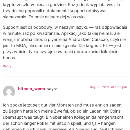
krypto zeszlo w niecala godzine. Raz jednak wyplata wisiala
trzy dni bo poprosili o dokument i support odpisywal
slamazarnie. To mnie najbardziej wkurzylo.
Support jest calodobowy, w naszym jezyku — raz odpowiadaja
w minute, raz po kwadransie. Aplikacji jako takiej nie ma, ale
wersja mobilna chodzi plynnie na Androidzie. Curacao, czyli nie
jest to MGA, ale u mnie nic nie zginelo. Dla kogos z PL — jest
przyzwoicie, tylko czytajcie warunki obrotu zanim klikniecie
bonus.
Reply
July 30, 2026 at 1:33 pm
bitcoin_wamr
says:
Ich zocke jetzt seit gut vier Monaten und muss ehrlich sagen,
zu Beginn hatte ich meine Zweifel, ob so ein Laden mit Coins
uberhaupt was taugt. Bin uber einen Kollegen da reingerutscht,
der schon langer Poker mit Bitcoin spielt, und tja – hangen
geblieben bin ich dann irgendwie. Als Spieler aus Deutschland