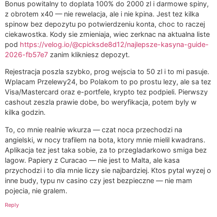
Bonus powitalny to doplata 100% do 2000 zl i darmowe spiny,
z obrotem x40 — nie rewelacja, ale i nie kpina. Jest tez kilka
spinow bez depozytu po potwierdzeniu konta, choc to raczej
ciekawostka. Kody sie zmieniaja, wiec zerknac na aktualna liste
pod
https://velog.io/@cpicksde8d12/najlepsze-kasyna-guide-
2026-fb57e7
zanim klikniesz depozyt.
Rejestracja poszla szybko, prog wejscia to 50 zl i to mi pasuje.
Wplacam Przelewy24, bo Polakom to po prostu lezy, ale sa tez
Visa/Mastercard oraz e-portfele, krypto tez podpieli. Pierwszy
cashout zeszla prawie dobe, bo weryfikacja, potem byly w
kilka godzin.
To, co mnie realnie wkurza — czat noca przechodzi na
angielski, w nocy trafilem na bota, ktory mnie mielil kwadrans.
Aplikacja tez jest taka sobie, za to przegladarkowo smiga bez
lagow. Papiery z Curacao — nie jest to Malta, ale kasa
przychodzi i to dla mnie liczy sie najbardziej. Ktos pytal wyzej o
inne budy, typu nv casino czy jest bezpieczne — nie mam
pojecia, nie gralem.
Reply