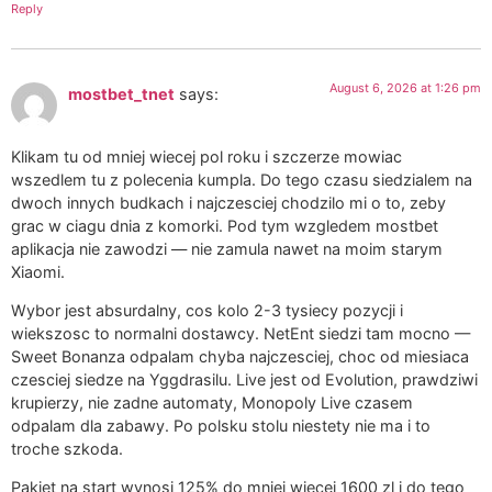
Reply
August 6, 2026 at 1:26 pm
mostbet_tnet
says:
Klikam tu od mniej wiecej pol roku i szczerze mowiac
wszedlem tu z polecenia kumpla. Do tego czasu siedzialem na
dwoch innych budkach i najczesciej chodzilo mi o to, zeby
grac w ciagu dnia z komorki. Pod tym wzgledem mostbet
aplikacja nie zawodzi — nie zamula nawet na moim starym
Xiaomi.
Wybor jest absurdalny, cos kolo 2-3 tysiecy pozycji i
wiekszosc to normalni dostawcy. NetEnt siedzi tam mocno —
Sweet Bonanza odpalam chyba najczesciej, choc od miesiaca
czesciej siedze na Yggdrasilu. Live jest od Evolution, prawdziwi
krupierzy, nie zadne automaty, Monopoly Live czasem
odpalam dla zabawy. Po polsku stolu niestety nie ma i to
troche szkoda.
Pakiet na start wynosi 125% do mniej wiecej 1600 zl i do tego