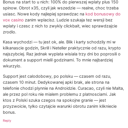
Bonus na start to u nich: 100% do pierwszej wplaty plus 150
spinow. Obrot x35, czyli jak wszedzie — realne, choc trzeba
usiasc. Nowe kody najlepiej sprawdzac na
kod bonusowy do
vox casino
zanim wplacisz. Ludzie szukaja tez wersji bez
wplaty i czesc z nich to zwykly clickbait, wiec sprawdzajcie
zrodlo.
Kasa wychodzi — tu jest ok, ale. Blik i karty schodzily mi w
kilkanascie godzin, Skrill i Neteller praktycznie od razu, krypto
najszybciej. Raz jednak wyplata wisiala trzy dni bo poprosili o
dokument a support mielil godzinami. To mnie najbardziej
wkurzylo.
Support jest calodobowy, po polsku — czasem od razu,
czasem 10 minut. Dedykowanej apki brak, ale strona na
telefonie chodzi plynnie na Androidzie. Curacao, czyli nie Malta,
ale przez pol roku nie mialem problemu z platnosciami. Jak
ktos z Polski szuka czegos na spokojne granie — jest
przyzwoicie, tylko czytajcie warunki obrotu zanim klikniecie
bonus.
Reply