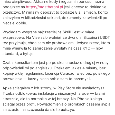
miec cierpliwosc. Aktualne kody i regulamin bonusu mozna
podejrzec na
https://mostbetpol.pl
jesli chcesz to dokladnie
przeliczyc. Minimalny depozyt to bodajze 8 zl, smiech, konto
zalozylem w kilkadziesiat sekund, dokumenty zatwierdzili po
niecalej dobie.
Wyciagam wygrane najczesciej na Skrill i jest w miare
ekspresowo. Na Vise szlo wolniej, ze dwa dni. Bitcoina i USDT
tez przyjmuja, choc sam nie probowalem. Jedyna rzecz, ktora
mnie wnerwila to zamrozenie wyplaty na czas KYC — niby
standard, a irytuje.
Czat z konsultantem jest po polsku, chociaz o drugiej w nocy
odpowiadali mi po angielsku. Czekalem jakies 4 minuty, bez
kopiuj-wklej regulaminu. Licencja Curacao, wiec bez polskiego
pozwolenia — kazdy niech sobie sam to przemysli.
Apke sciagalem z ich strony, w Play Store nie uswiadczysz.
Trzeba odblokowac instalacje z nieznanych zrodel — brzmi
strasznie, ale to normalka w tej branzy. Na iPhonie kolega
sciagal przez profil. Powiadomienia o promkach czasem sypia
za czesto, na szczescie da sie to uciszyc.