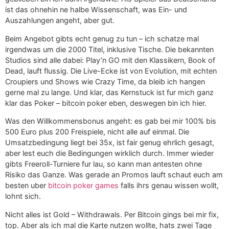
ist das ohnehin ne halbe Wissenschaft, was Ein- und
Auszahlungen angeht, aber gut.
Beim Angebot gibts echt genug zu tun – ich schatze mal
irgendwas um die 2000 Titel, inklusive Tische. Die bekannten
Studios sind alle dabei: Play’n GO mit den Klassikern, Book of
Dead, lauft flussig. Die Live-Ecke ist von Evolution, mit echten
Croupiers und Shows wie Crazy Time, da bleib ich hangen
gerne mal zu lange. Und klar, das Kernstuck ist fur mich ganz
klar das Poker – bitcoin poker eben, deswegen bin ich hier.
Was den Willkommensbonus angeht: es gab bei mir 100% bis
500 Euro plus 200 Freispiele, nicht alle auf einmal. Die
Umsatzbedingung liegt bei 35x, ist fair genug ehrlich gesagt,
aber lest euch die Bedingungen wirklich durch. Immer wieder
gibts Freeroll-Turniere fur lau, so kann man antesten ohne
Risiko das Ganze. Was gerade an Promos lauft schaut euch am
besten uber
bitcoin poker games
falls ihrs genau wissen wollt,
lohnt sich.
Nicht alles ist Gold – Withdrawals. Per Bitcoin gings bei mir fix,
top. Aber als ich mal die Karte nutzen wollte, hats zwei Tage