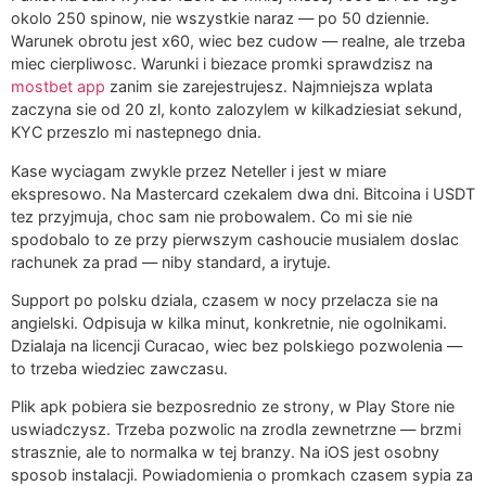
okolo 250 spinow, nie wszystkie naraz — po 50 dziennie.
Warunek obrotu jest x60, wiec bez cudow — realne, ale trzeba
miec cierpliwosc. Warunki i biezace promki sprawdzisz na
mostbet app
zanim sie zarejestrujesz. Najmniejsza wplata
zaczyna sie od 20 zl, konto zalozylem w kilkadziesiat sekund,
KYC przeszlo mi nastepnego dnia.
Kase wyciagam zwykle przez Neteller i jest w miare
ekspresowo. Na Mastercard czekalem dwa dni. Bitcoina i USDT
tez przyjmuja, choc sam nie probowalem. Co mi sie nie
spodobalo to ze przy pierwszym cashoucie musialem doslac
rachunek za prad — niby standard, a irytuje.
Support po polsku dziala, czasem w nocy przelacza sie na
angielski. Odpisuja w kilka minut, konkretnie, nie ogolnikami.
Dzialaja na licencji Curacao, wiec bez polskiego pozwolenia —
to trzeba wiedziec zawczasu.
Plik apk pobiera sie bezposrednio ze strony, w Play Store nie
uswiadczysz. Trzeba pozwolic na zrodla zewnetrzne — brzmi
strasznie, ale to normalka w tej branzy. Na iOS jest osobny
sposob instalacji. Powiadomienia o promkach czasem sypia za