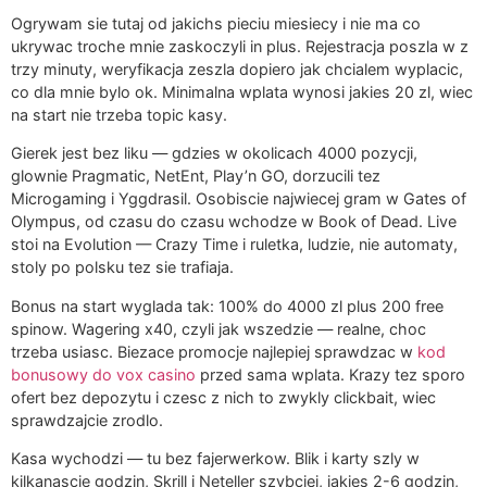
Ogrywam sie tutaj od jakichs pieciu miesiecy i nie ma co
ukrywac troche mnie zaskoczyli in plus. Rejestracja poszla w z
trzy minuty, weryfikacja zeszla dopiero jak chcialem wyplacic,
co dla mnie bylo ok. Minimalna wplata wynosi jakies 20 zl, wiec
na start nie trzeba topic kasy.
Gierek jest bez liku — gdzies w okolicach 4000 pozycji,
glownie Pragmatic, NetEnt, Play’n GO, dorzucili tez
Microgaming i Yggdrasil. Osobiscie najwiecej gram w Gates of
Olympus, od czasu do czasu wchodze w Book of Dead. Live
stoi na Evolution — Crazy Time i ruletka, ludzie, nie automaty,
stoly po polsku tez sie trafiaja.
Bonus na start wyglada tak: 100% do 4000 zl plus 200 free
spinow. Wagering x40, czyli jak wszedzie — realne, choc
trzeba usiasc. Biezace promocje najlepiej sprawdzac w
kod
bonusowy do vox casino
przed sama wplata. Krazy tez sporo
ofert bez depozytu i czesc z nich to zwykly clickbait, wiec
sprawdzajcie zrodlo.
Kasa wychodzi — tu bez fajerwerkow. Blik i karty szly w
kilkanascie godzin, Skrill i Neteller szybciej, jakies 2-6 godzin,