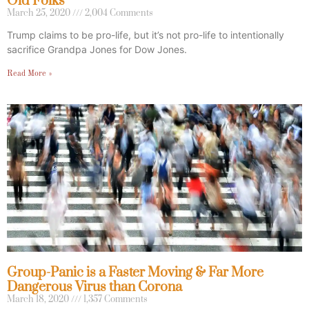
Old Folks
March 25, 2020
2,004 Comments
Trump claims to be pro-life, but it’s not pro-life to intentionally
sacrifice Grandpa Jones for Dow Jones.
Read More »
Group-Panic is a Faster Moving & Far More
Dangerous Virus than Corona
March 18, 2020
1,357 Comments