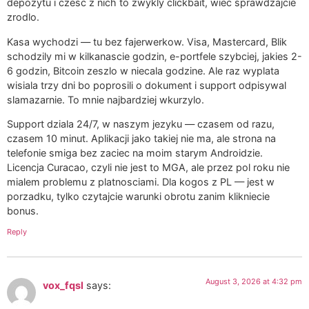
depozytu i czesc z nich to zwykly clickbait, wiec sprawdzajcie
zrodlo.
Kasa wychodzi — tu bez fajerwerkow. Visa, Mastercard, Blik
schodzily mi w kilkanascie godzin, e-portfele szybciej, jakies 2-
6 godzin, Bitcoin zeszlo w niecala godzine. Ale raz wyplata
wisiala trzy dni bo poprosili o dokument i support odpisywal
slamazarnie. To mnie najbardziej wkurzylo.
Support dziala 24/7, w naszym jezyku — czasem od razu,
czasem 10 minut. Aplikacji jako takiej nie ma, ale strona na
telefonie smiga bez zaciec na moim starym Androidzie.
Licencja Curacao, czyli nie jest to MGA, ale przez pol roku nie
mialem problemu z platnosciami. Dla kogos z PL — jest w
porzadku, tylko czytajcie warunki obrotu zanim klikniecie
bonus.
Reply
August 3, 2026 at 4:32 pm
vox_fqsl
says: