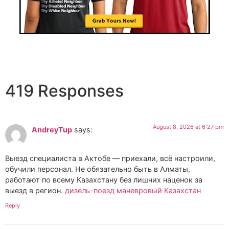
419 Responses
August 8, 2026 at 6:27 pm
AndreyTup
says:
Выезд специалиста в Актобе — приехали, всё настроили,
обучили персонал. Не обязательно быть в Алматы,
работают по всему Казахстану без лишних наценок за
выезд в регион.
дизель-поезд маневровый Казахстан
Reply