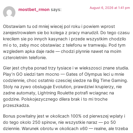
August 6, 2026 at 1:41 pm
mostbet_rmon
says:
Obstawiam tu od mniej wiecej pol roku i powiem wprost
zarejestrowalem sie bo kolega z pracy marudzil. Do tego czasu
krecilem sie po innych kasynach i przede wszystkim chodzilo
mi o to, zeby moc obstawiac z telefonu w tramwaju. Pod tym
wzgledem apka daje rade — chodzi plynnie nawet na moim
czteroletnim telefonie.
Gier jest chyba ponad trzy tysiace i w wiekszosci znane studia.
Play’n GO siedzi tam mocno — Gates of Olympus leci u mnie
codziennie, choc ostatnio czesciej siedze na Big Time Gaming.
Stoly na zywo obsluguje Evolution, prawdziwi krupierzy, nie
zadne automaty, Lightning Roulette potrafi wciagnac na
godzine. Polskojezycznego dilera brak i to mi troche
przeszkadza.
Bonus powitalny jest w okolicach 100% od pierwszej wplaty i
do tego okolo 250 spinow, nie wszystkie naraz — po 50
dziennie. Warunek obrotu w okolicach x60 — realne, ale trzeba